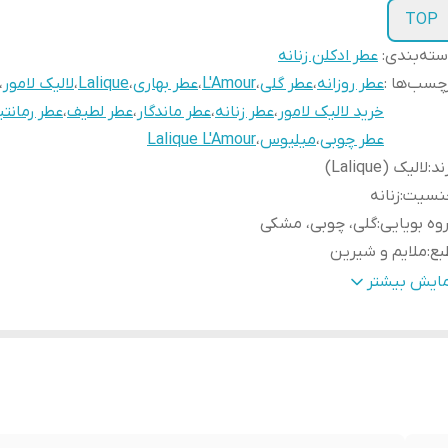
TOP
ته‌بندی
:
عطر ادکلن زنانه
چسب‌ها :
عطر روزانه
،
عطر گلی
،
L'Amour
،
عطر بهاری
،
Lalique
،
لالیک لامور
،
خرید لالیک لامور
،
عطر زنانه
،
عطر ماندگار
،
عطر لطیف
،
عطر رمانت
عطر چوبی
،
میلیوس
،
Lalique L'Amour
ند
:
لالیک (Lalique)
نسیت
:
زنانه
وه بویایی
:
گلی، چوبی، مشکی
بع
:
ملایم و شیرین
ناسب فصل
:
بهار، پاییز و روزهای معتدل تابستان
مایش بیشتر
ناسب استفاده
:
روزانه، محل کار، مهمانی و قرارهای عاشقانه
م‌ها
:
۱۰، ۲۰، ۳۰، ۵۰ و ۱۰۰ میل