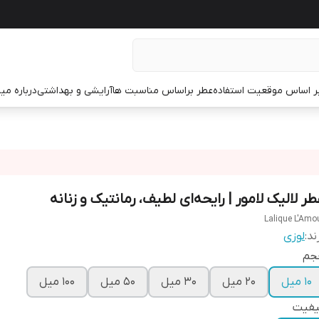
ر اساس موقعیت استفاده
عطر براساس مناسبت ها
آرایشی و بهداشتی
درباره م
طر لالیک لامور | رایحه‌ای لطیف، رمانتیک و زنانه
Lalique L'Amo
ند:
لوزی
جم
10 میل
20 میل
30 میل
50 میل
100 میل
یفیت