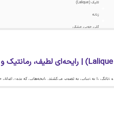
لالیک (Lalique)
زنانه
گلی، چوبی، مشکی
ملایم و شیرین
بهار، پاییز و روزهای معتدل تابستان
روزانه، محل کار، مهمانی و قرارهای عاشقانه
۱۰، ۲۰، ۳۰، ۵۰ و ۱۰۰ میل
نانگی را به زیبایی به تصویر می‌کشند. رایحه‌هایی که بدون اغراق، 
 عطرهای زنانه برند لالیک است؛ رایحه‌ای گلی، لطیف و ظریف که با ا
های ارزشمند را در خود جای داده است.
و زنانگی
را در کنار رایحه‌ای شیک و ماندگار ارائه دهد، لالیک لامور ان