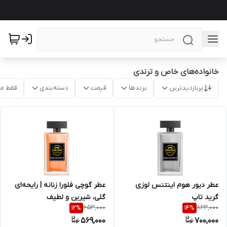
خانواده‌های خاص و ترندی
پربازدیدترین
برندها
قیمت
دسته‌بندی
فقط م
عطر دیور هوم اینتنس لوزی
عطر گوچی فلورا زنانه | رایحه‌ای
گرید تاپ
گلی، شیرین و لطیف
653,000
823,000
12
%
14
%
569,000
700,000