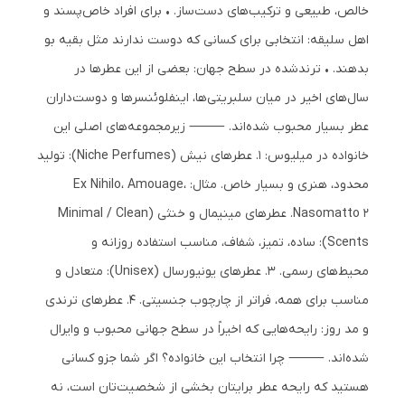
خالص، طبیعی و ترکیب‌های دست‌ساز. • برای افراد خاص‌پسند و
اهل سلیقه: انتخابی برای کسانی که دوست ندارند مثل بقیه بو
بدهند. • ترندشده در سطح جهان: بعضی از این عطرها در
سال‌های اخیر در میان سلبریتی‌ها، اینفلوئنسرها و دوست‌داران
عطر بسیار محبوب شده‌اند. ⸻ زیرمجموعه‌های اصلی این
خانواده در میلیوس: 1. عطرهای نیش (Niche Perfumes): تولید
محدود، هنری و بسیار خاص. مثال: Ex Nihilo، Amouage،
Nasomatto 2. عطرهای مینیمال و خنثی (Minimal / Clean
Scents): ساده، تمیز، شفاف، مناسب استفاده روزانه و
محیط‌های رسمی. 3. عطرهای یونیورسال (Unisex): متعادل و
مناسب برای همه، فراتر از چارچوب جنسیتی. 4. عطرهای ترندی
و مد روز: رایحه‌هایی که اخیراً در سطح جهانی محبوب و وایرال
شده‌اند. ⸻ چرا انتخاب این خانواده؟ اگر شما جزو کسانی
هستید که رایحه عطر برایتان بخشی از شخصیت‌تان است، نه