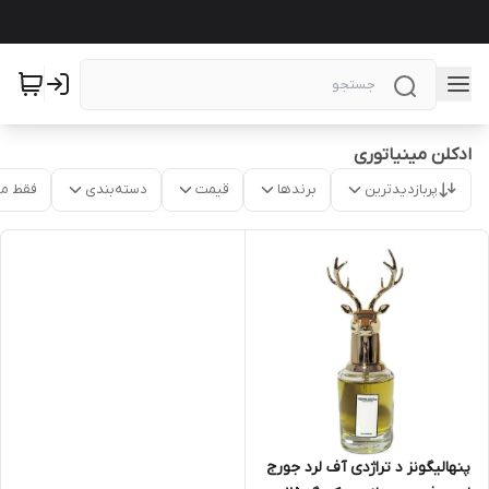
ادکلن مینیاتوری
پربازدیدترین
برندها
قیمت
دسته‌بندی
فقط م
پنهالیگونز د تراژدی آف لرد جورج