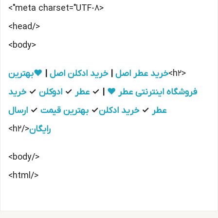
<meta charset="UTF-8">
</head>
<body>
<h2>
خرید عطر اصل
|
خرید ادکلن اصل
|
❤️بهترین
فروشگاه اینترنتی عطر ❤️
| ✓
عطر
✓
ادوکلن
✓
خرید
عطر
✓
خرید ادکلن
✓
بهترین قیمت
✓
ارسال
رایگان
</h2>
</body>
</html>