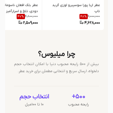
عطر اربا پورا سوسپیرو لوزی گرید
عطر بلک افغان ناسوماتو | 
تاپ
دودی، تلخ و اسرارآمیز
4,800,000
9,000,000
47
%
48
%
2,509,000
4,628,000
چرا میلیوس؟
بیش از ۵۰۰ رایحه محبوب دنیا با امکان انتخاب حجم
دلخواه، ارسال سریع و انتخابی مطمئن برای خرید عطر.
۵۰۰+
انتخاب حجم
رایحه محبوب
۱۰ تا ۱۰۰میل