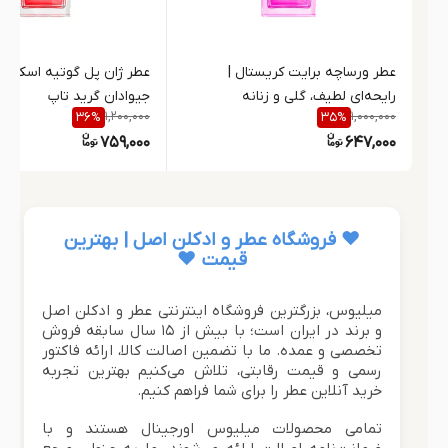
عطر ورساچه برایت کریستال |
عطر ژان پل گوتیه اسکندل 
رایحه‌ای لطیف، گلی و زنانه
جیوادان گرید تاپ
1,200,000
1,000,000
36
%
35
%
759,000
647,000
❤️ فروشگاه عطر و ادکلن اصل | بهترین
قیمت ❤️
میلیوس، بزرگترین فروشگاه اینترنتی عطر و ادکلن اصل
و برند در ایران است؛ با بیش از ۱۵ سال سابقه فروش
تخصصی و عمده. ما با تضمین اصالت کالا، ارائه فاکتور
رسمی و قیمت رقابتی، تلاش می‌کنیم بهترین تجربه
خرید آنلاین عطر را برای شما فراهم کنیم.
تمامی محصولات میلیوس اورجینال هستند و با