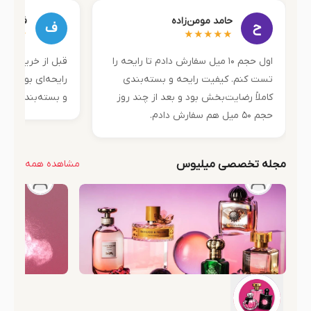
حامد مومن‌زاده
فرشته
ح
ف
★★★
★★★★★
اول حجم ۱۰ میل سفارش دادم تا رایحه را
قبل از خرید مشاو
تست کنم. کیفیت رایحه و بسته‌بندی
رایحه‌ای بود که 
کاملاً رضایت‌بخش بود و بعد از چند روز
و بسته‌بندی هم 
حجم ۵۰ میل هم سفارش دادم.
مجله تخصصی میلیوس
مشاهده همه
۲ هفته پیش
میلاد صادق زاده
دایرةالمعارف عطر؛ راهنمای کامل انتخاب بهترین
چگونه بدو
عطر بر اساس رایحه، فصل، ماندگاری و
شخصیت