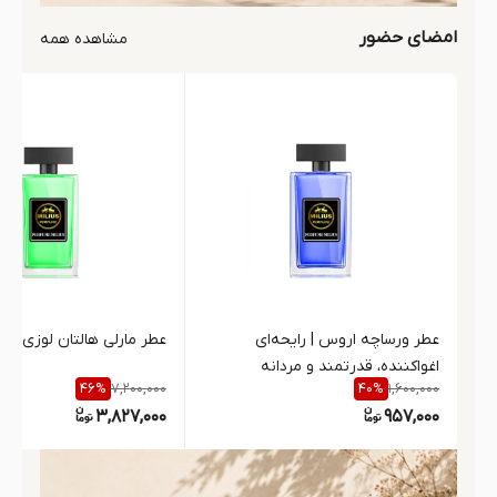
امضای حضور
مشاهده همه
عطر ورساچه اروس | رایحه‌ای
عطر مارلی هالتان لوزی گری
اغواکننده، قدرتمند و مردانه
7,200,000
1,600,000
46
%
40
%
3,827,000
957,000