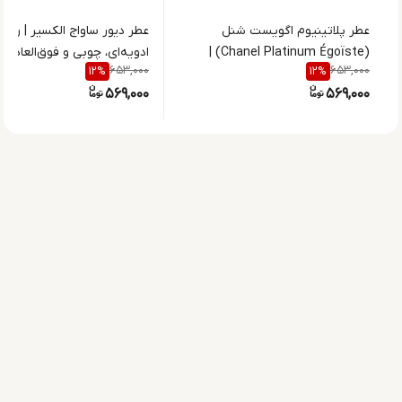
عطر پلاتینیوم اگویست شنل
عطر دیور ساواج الکسیر | رایحه
(Chanel Platinum Égoïste) |
ادویه‌ای، چوبی و فوق‌العاده ما
653,000
653,000
12
%
12
%
رایحه مردانه شیک و کلاسیک
569,000
569,000