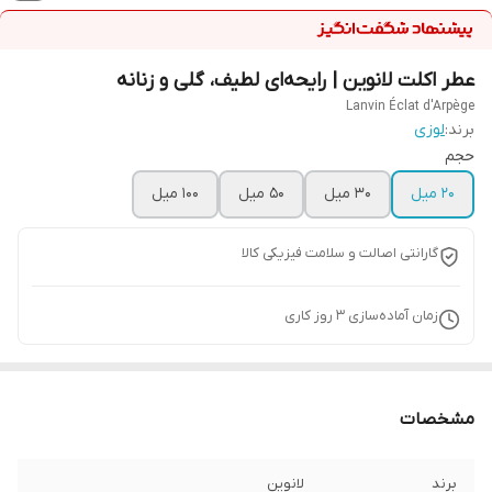
عطر اکلت لانوین | رایحه‌ای لطیف، گلی و زنانه
Lanvin Éclat d'Arpège
برند:
لوزی
حجم
20 میل
30 میل
50 میل
100 میل
گارانتی اصالت و سلامت فیزیکی کالا
زمان آماده‌سازی
3
روز کاری
مشخصات
برند
لانوین