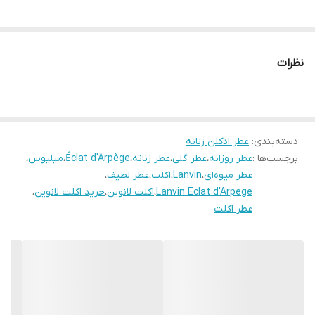
دلنشین و فراموش‌نشدنی دارند و برای هر روز، انتخابی
دوست‌داشتنی محسوب می‌شوند.
نظرات
اکلت لانوین (Lanvin Éclat d'Arpège)
یکی از محبوب‌ترین
عطرهای زنانه جهان است؛ رایحه‌ای گلی و میوه‌ای که با ترکیب
گل‌های لطیف، میوه‌های تازه و مشک سفید، عطری شفاف، ظریف
و بسیار دلنشین خلق کرده است.
دسته‌بندی
:
عطر ادکلن زنانه
اگر به دنبال عطری هستید که حس
لطافت، طراوت و ظرافت زنانه
برچسب‌ها :
عطر روزانه
،
عطر گلی
،
عطر زنانه
،
Éclat d'Arpège
،
میلیوس
،
عطر میوه‌ای
،
Lanvin
،
اکلت
،
عطر لطیف
،
را در کنار رایحه‌ای سبک و همه‌پسند ارائه دهد، اکلت لانوین یکی
Lanvin Eclat d'Arpege
،
اکلت لانوین
،
خرید اکلت لانوین
،
از بهترین انتخاب‌هایی است که می‌توانید داشته باشید.
عطر اکلت
اکلت لانوین چه بویی دارد؟
تصور کنید در یک صبح بهاری، میان باغی پر از شکوفه‌های تازه