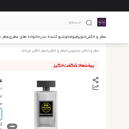
عطر و ادکلن
ادوپرفیوم
خوشبو کننده بدن
خانواده های عطری
عطر ب
عطر و ادکلن میلیوس
/
عطر و ادکلن
/
عطر ادکلن مردانه
ع
mo
بر
ح
ک