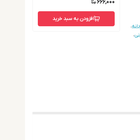
666,000
افزودن به سبد خرید
انه
،
نی
،