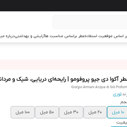
ر اساس موقعیت استفاده
عطر براساس مناسبت ها
آرایشی و بهداشتی
درباره م
طر آکوا دی جیو پروفومو | رایحه‌ای دریایی، شیک و مردان
Giorgio Armani Acqua di Giò Profu
ند:
لوزی
جم
10 میل
20 میل
30 میل
50 میل
100 میل
یفیت