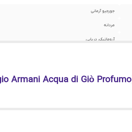
جورجیو آرمانی
مردانه
آروماتیک، دریایی
خنک و تلخ
بهار، تابستان و اوایل پاییز
روزانه، محیط کاری، جلسات رسمی و مهمانی
۱۰، ۲۰، ۳۰، ۵۰ و ۱۰۰ میل
دی، اعتمادبه‌نفس و وقار را در ذهن تداعی می‌کنند. رایحه‌هایی که 