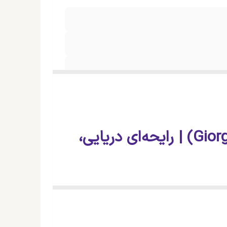
عطر آکوا دی جیو پروفومو (Giorgio Armani Acqua di Giò Profumo) | رایحه‌ای دریایی،
با اولین اسپری، تصویری از یک مرد شیک‌پوش،