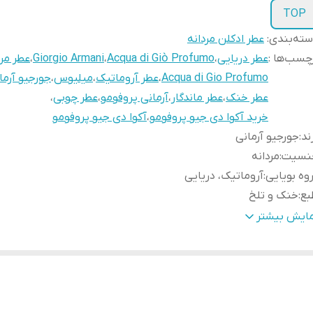
TOP
ته‌بندی
:
عطر ادکلن مردانه
چسب‌ها :
عطر دریایی
،
Acqua di Giò Profumo
،
Giorgio Armani
،
عطر مرد
Acqua di Gio Profumo
،
عطر آروماتیک
،
میلیوس
،
جورجیو آرما
عطر خنک
،
عطر ماندگار
،
آرمانی پروفومو
،
عطر چوبی
،
خرید آکوا دی جیو پروفومو
،
آکوا دی جیو پروفومو
ند
:
جورجیو آرمانی
نسیت
:
مردانه
وه بویایی
:
آروماتیک، دریایی
بع
:
خنک و تلخ
ناسب فصل
:
بهار، تابستان و اوایل پاییز
مایش بیشتر
ناسب استفاده
:
روزانه، محیط کاری، جلسات رسمی و مهمانی
م‌ها
:
۱۰، ۲۰، ۳۰، ۵۰ و ۱۰۰ میل