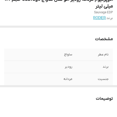
میلی لیتر
Sauvage EDP
برند:
RODIER
مشخصات
نام عطر
ساواج
برند
رودیر
جنسیت
مردانه
رایحه
تلخ, خنک
توضیحات
گروه بویایی
آروماتیک فوژه
فصل
بهار, پاییز, تابستان, زمستان