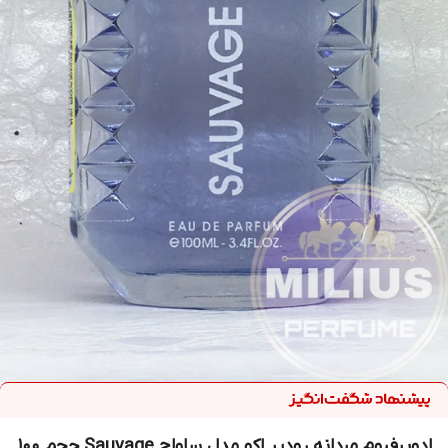
ادوپرفیوم مردانه رودیر اکو مدل ساواج Sauvage حجم 100