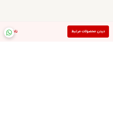
میلیوس
یکی از معتبرترین فروشگاه‌های اینترنتی عطر است که در زمینه
بررسی تخصصی عطر و ادکلن از بهترین برندهای دنیا فعالیت دارد.
ما
خرید ادوپرفیوم مردانه رودیر اکو مدل ساواج Sauvage حجم 100 میلی
لیتر
را برای تمامی فصل های سال پیشنهاد می‌کنیم.
قیمت ادوپرفیوم
دیدن محصولات مرتبط
ناموجود
مردانه رودیر اکو مدل ساواج Sauvage حجم 100 میلی لیتر
در قسمت
مشخصات محصول درج شده است و فروشگاه میلیوس ، اصالت این
عطر
تلخ مردانه
و زنانه را تضمین می‌کند. همین حالا این عطر خوش بو را
سفارش دهید تا در نزدیک ترین زمان ممکن به دستتان برسد!
برگشت به بالا
دسترسی سریع