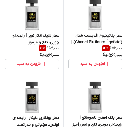
عطر پلاتینیوم اگویست شنل
عطر لالیک انکر نویر | رایحه‌ای
(Chanel Platinum Égoïste) |
چوبی، تلخ و مرموز
653,000
653,000
12
%
12
%
رایحه مردانه شیک و کلاسیک
569,000
569,000
افزودن به سبد
افزودن به سبد
عطر بلک افغان ناسوماتو |
عطر بولگاری تایگار | رایحه‌ای
رایحه‌ای دودی، تلخ و اسرارآمیز
لوکس، مرکباتی و قدرتمند