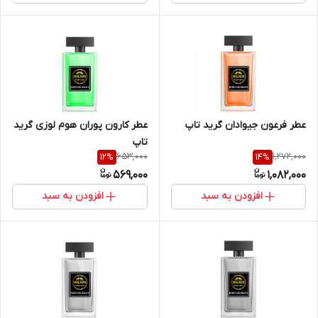
عطر فرعون جیوادان گرید تاپ
عطر کارون پوران هوم لوزی گرید
تاپ
653,000
1,272,000
12
%
14
%
569,000
1,082,000
افزودن به سبد
افزودن به سبد