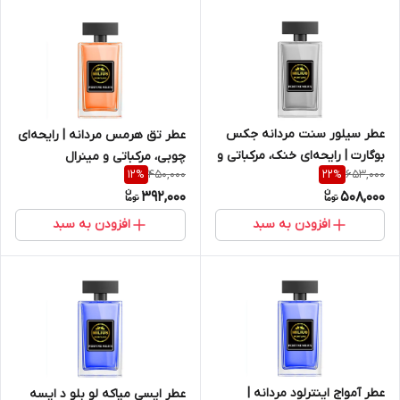
عطر سیلور سنت مردانه جکس
عطر تق هرمس مردانه | رایحه‌ای
بوگارت | رایحه‌ای خنک، مرکباتی و
چوبی، مرکباتی و مینرال
450,000
653,000
12
%
22
%
آروماتیک
392,000
508,000
افزودن به سبد
افزودن به سبد
عطر آمواج اینترلود مردانه |
عطر ایسی میاکه لو بلو د ایسه