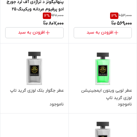
پنهالیگونز د تراژدی آف لرد جورج
ادو پرفیوم مردانه ویکینگ 25
927,000
653,000
12
%
12
%
میل
807,000
569,000
افزودن به سبد
افزودن به سبد
عطر لویی ویتون ایمجینیشن
عطر جگوار بلک لوزی گرید تاپ
لوزی گرید تاپ
ناموجود
ناموجود