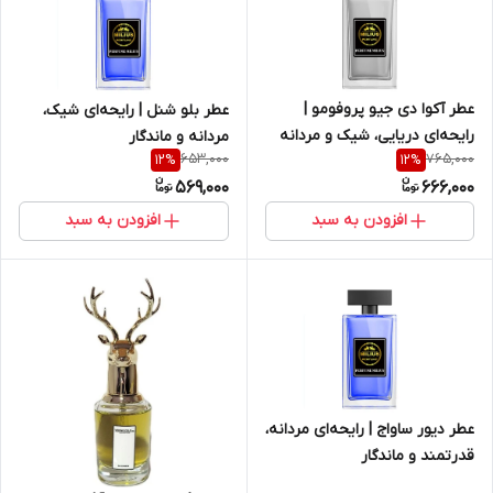
عطر آکوا دی جیو پروفومو |
عطر بلو شنل | رایحه‌ای شیک،
رایحه‌ای دریایی، شیک و مردانه
مردانه و ماندگار
653,000
765,000
12
%
12
%
569,000
666,000
افزودن به سبد
افزودن به سبد
عطر دیور ساواج | رایحه‌ای مردانه،
قدرتمند و ماندگار