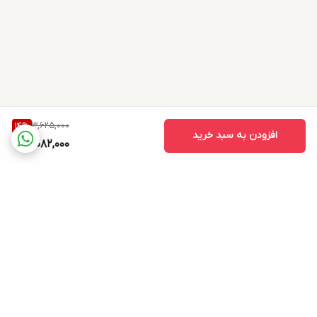
3,625,000
14
%
افزودن به سبد خرید
3,082,000
برگشت به بالا