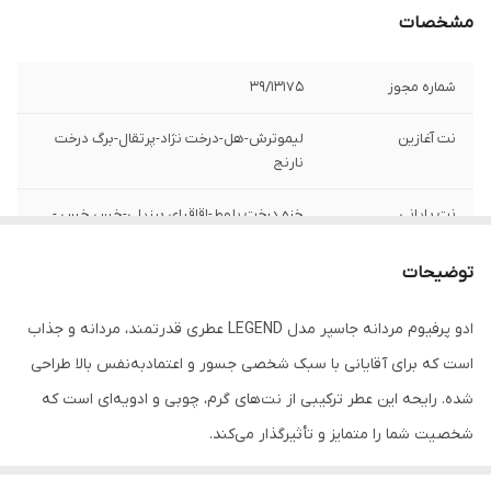
مشخصات
شماره مجوز
39/13175
نت آغازین
لیموترش-هل-درخت نژاد-پرتقال-برگ درخت
نارنج
نت پایانی
خزه درخت بلوط-اقاقیای برزیلی-خس خس -
مشک
توضیحات
نت میانی
رز-گل برف-یاس-رزماری
ادو پرفیوم مردانه جاسپر مدل LEGEND عطری قدرتمند، مردانه و جذاب
ساختار رایحه
شیرین , تند , گرم , خوراکی , طبیعت
است که برای آقایانی با سبک شخصی جسور و اعتمادبه‌نفس بالا طراحی
ساختار نت‌ها
میوه , ادویه , مرکبات , خاک و زمین , گیاهان
شده. رایحه این عطر ترکیبی از نت‌های گرم، چوبی و ادویه‌ای است که
معطر , گل
شخصیت شما را متمایز و تأثیرگذار می‌کند.
صادرکننده مجوز
سازمان غذا و دارو
LEGEND با ماندگاری عالی و پخش بوی مناسب، گزینه‌ای ایده‌آل برای