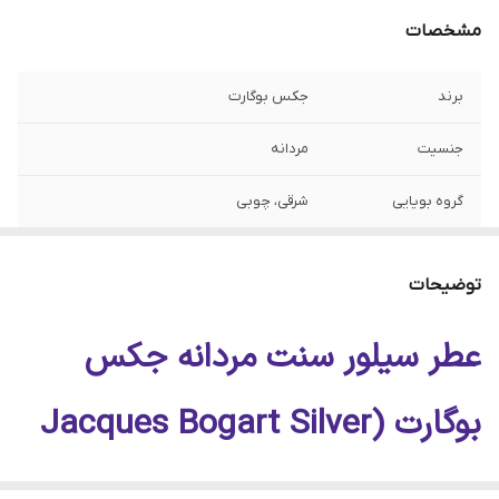
مشخصات
برند
جکس بوگارت
جنسیت
مردانه
گروه بویایی
شرقی، چوبی
طبع
معتدل مایل به خنک
توضیحات
مناسب فصل
بهار، پاییز و روزهای خنک تابستان
عطر سیلور سنت مردانه جکس
مناسب استفاده
استفاده روزانه، محل کار، دانشگاه، مهمانی و
قرارهای دوستانه
بوگارت (Jacques Bogart Silver
حجم‌ها
۱۰، ۲۰، ۳۰، ۵۰ و ۱۰۰ میل
Scent) | رایحه‌ای آروماتیک،