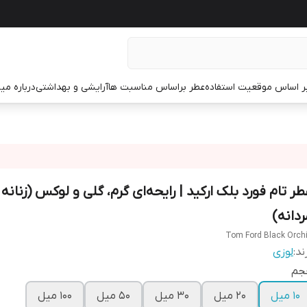
ر اساس موقعیت استفاده
عطر براساس مناسبت ها
آرایشی و بهداشتی
درباره م
طر تام فورد بلک ارکید | رایحه‌ای گرم، گلی و لوکس (زنانه 
ردانه)
Tom Ford Black Orch
ند:
لوزی
جم
10 میل
20 میل
30 میل
50 میل
100 میل