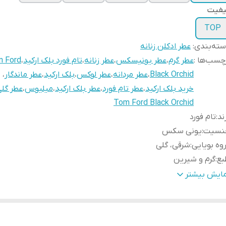
یفیت
TOP
ته‌بندی
:
عطر ادکلن زنانه
چسب‌ها :
عطر گرم
،
عطر یونیسکس
،
عطر زنانه
،
تام فورد بلک ارکید
،
 Ford
Black Orchid
،
عطر مردانه
،
عطر لوکس
،
بلک ارکید
،
عطر ماندگار
،
خرید بلک ارکید
،
عطر تام فورد
،
عطر بلک ارکید
،
میلیوس
،
عطر گل
Tom Ford Black Orchid
ند
:
تام فورد
نسیت
:
یونی سکس
وه بویایی
:
شرقی، گلی
بع
:
گرم و شیرین
ناسب فصل
:
پاییز و زمستان
مایش بیشتر
ناسب استفاده
:
مهمانی، مراسم رسمی، قرارهای خاص و استفاده شبانه
م‌ها
:
۱۰، ۲۰، ۳۰، ۵۰ و ۱۰۰ میل