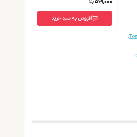
569,000
افزودن به سبد خرید
،
Tom
ی
،