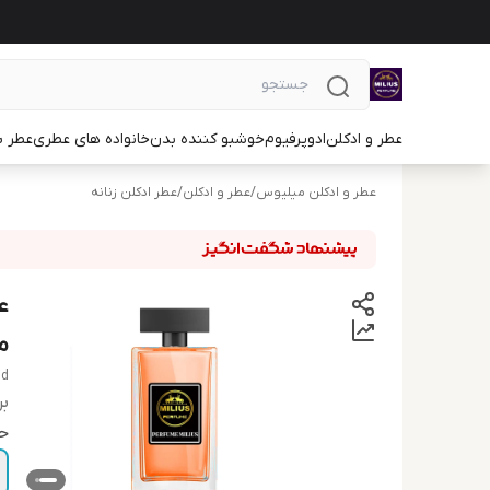
عطر و ادکلن
ادوپرفیوم
خوشبو کننده بدن
خانواده های عطری
عطر ب
عطر و ادکلن میلیوس
/
عطر و ادکلن
/
عطر ادکلن زنانه
ع
م
id
بر
ح