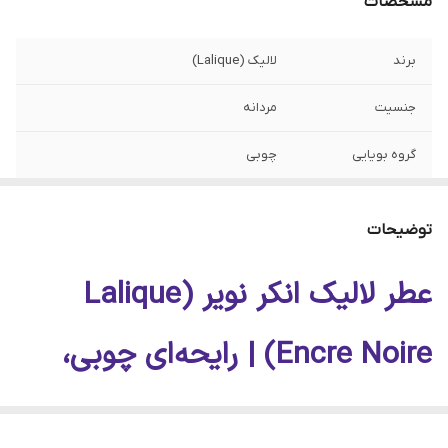
مشخصات
برند
لالیک (Lalique)
جنسیت
مردانه
گروه بویایی
چوبی
طبع
خنک و تلخ
توضیحات
مناسب فصل
پاییز، زمستان و بهار
عطر لالیک انکر نویر (Lalique
مناسب استفاده
روزانه، محل کار، قرارهای رسمی و مهمانی
Encre Noire) | رایحه‌ای چوبی،
حجم‌ها
۱۰، ۲۰، ۳۰، ۵۰ و ۱۰۰ میل
تلخ و مرموز