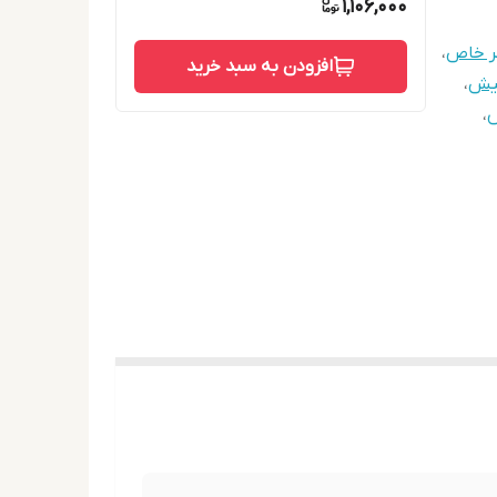
1,106,000
ر خاص
،
افزودن به سبد خرید
یش
،
س
،