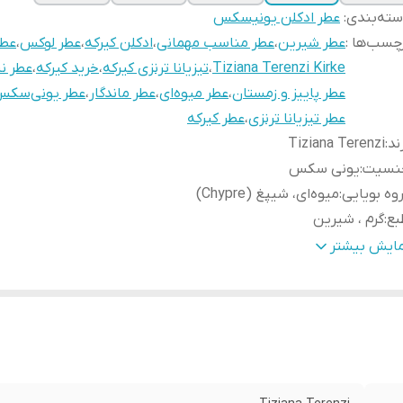
ته‌بندی
:
عطر ادکلن یونیسکس
چسب‌ها :
عطر شیرین
،
عطر مناسب مهمانی
،
ادکلن کیرکه
،
عطر لوکس
،
عط
Tiziana Terenzi Kirke
،
تیزیانا ترنزی کیرکه
،
خرید کیرکه
،
عطر ن
عطر پاییز و زمستان
،
عطر میوه‌ای
،
عطر ماندگار
،
عطر یونی‌سک
عطر تیزیانا ترنزی
،
عطر کیرکه
ند
:
Tiziana Terenzi
نسیت
:
یونی سکس
وه بویایی
:
میوه‌ای، شیپغ (Chypre)
بع
:
گرم ، شیرین
ناسب فصل
:
پاییز، زمستان و شب‌های خنک بهار
مایش بیشتر
ناسب استفاده
:
مهمانی، قرارهای خاص، استفاده شبانه
م‌ها
:
10، 20 ، 30 ، 50 ، 100 میل