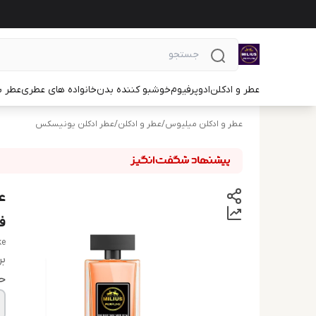
عطر و ادکلن
ادوپرفیوم
خوشبو کننده بدن
خانواده های عطری
عطر ب
عطر و ادکلن میلیوس
/
عطر و ادکلن
/
عطر ادکلن یونیسکس
ع
ف
ke
بر
ح