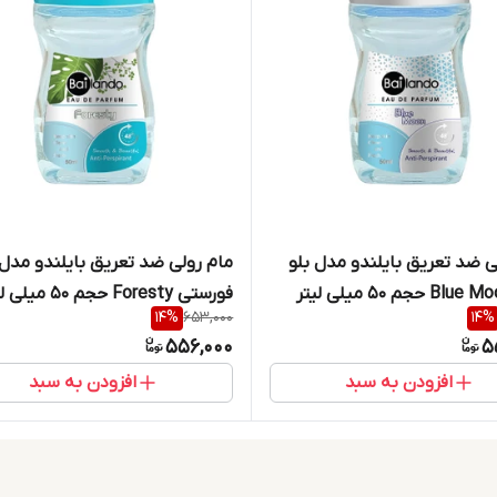
ی ضد تعریق بایلندو مدل بلو
مام رولی ضد تعریق بایلندو مدل
فورستی Foresty حجم 50 میلی لیتر
14
%
653,000
14
%
556,000
5
افزودن به سبد
افزودن به سبد