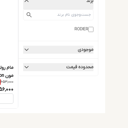
برند
RODIER
موجودی
محدوده قیمت
مام رول
مون Blue Moon حجم 50 میلی لیتر
653,000
56,000