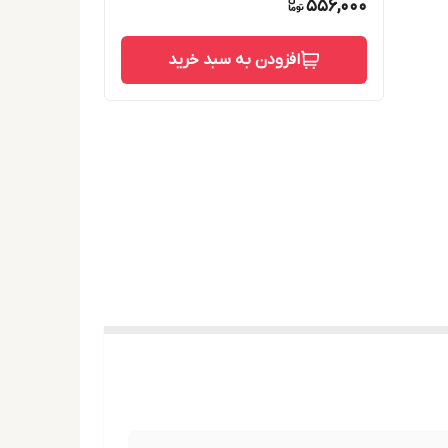
556,000
افزودن به سبد خرید
نیوم , ایزوستت – ۲۰ , بوتیلن گلیکول ,
لیسریل