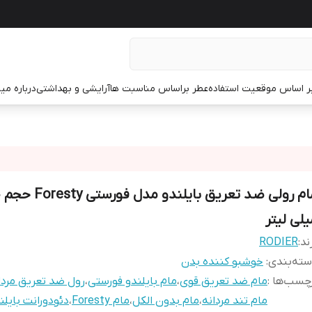
ر اساس موقعیت استفاده
عطر براساس مناسبت ها
آرایشی و بهداشتی
درباره م
مام
یلی لیتر
ند:
RODIER
ته‌بندی
:
خوشبو کننده بدن
چسب‌ها :
مام ضد تعریق قوی
،
مام بایلندو فورستی
،
رول ضد تعریق مردا
مام تند مردانه
،
مام بدون الکل
،
مام Foresty
،
دئودورانت بایلن