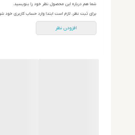
ویژگی‌ها:
شما هم درباره این محصول نظر خود را بنویسید.
کنترل مؤثر تعریق در طول روز
برای ثبت نظر، لازم است ابتدا وارد حساب کاربری خود شو
درجه تهویه پذیری
رایحه تند و خنک، مناسب آقایان پرانرژی
افزودن نظر
فاقد الکل و ترکیبات حساسیت‌زا
درجه مواد تشکیل دهنده
بدون ایجاد لکه سفید روی لباس
مناسب برای استفاده روزمره و ورزش
چرا انتخاب مام فورستی بایلندو؟
ترکیب رایحه جنگلی با عملکرد ضدتعریق بالا، این رول ر
در هر شرایطی، خنک و مطمئن باقی بمانید.