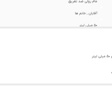
مام رولی ضد تعریق
آقایان , خانم ها
50 میلی لیتر
خنک و تند
چرب , حساس , خشک , مختلط
تمام فصول
8 الی 13 ساعت
اصل – اصالت و سلامت فیزیکی کالا
اگر به‌دنبال حس طراوت ماندگار و رایحه‌ای خاص هستید، مام رولی ضد ت
می‌کند.
4040103007
ی از ایجاد بوی ناخوشایند بدن در تمام طول روز می‌شود. همچنین فاقد الکل 
peg 150 دی استئارات , آب , آ