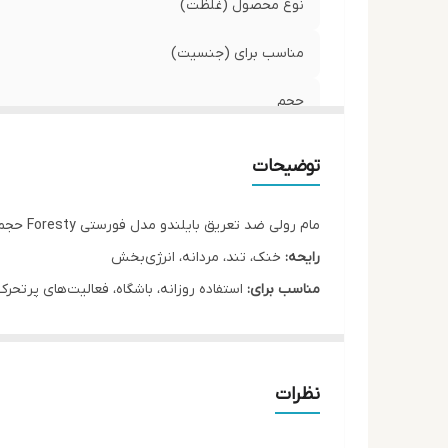
نوع محصول (غلظت)
مناسب برای (جنسیت)
حجم
نوع رایحه (طبع)
توضیحات
برای پوست های
مام رولی ضد تعریق بایلندو مدل فورستی Foresty حجم 50 میلی لیتر
فصل
رایحه:
خنک، تند، مردانه، انرژی‌بخش
مناسب برای:
استفاده روزانه، باشگاه، فعالیت‌های پرتحرک
ماندگاری مفید
معرفی محصول
اصالت کالا
پوست هماهنگ شده و احساس تازگی را تا ساعت‌ها حفظ 
شناسه محصول
نظرات
فرمولاسیون ویژه این محصول باعث کنترل تعریق و جلوگیر
مواد تشکیل دهنده