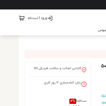
ورود | ثبت‌نام
یلیوس
 رولی ضد تعریق بایلندو مدل فورستی Foresty حجم 50
گارانتی اصالت و سلامت فیزیکی کالا
زمان آماده‌سازی
3
روز کاری
نه
،
14
%
653,000
دو
،