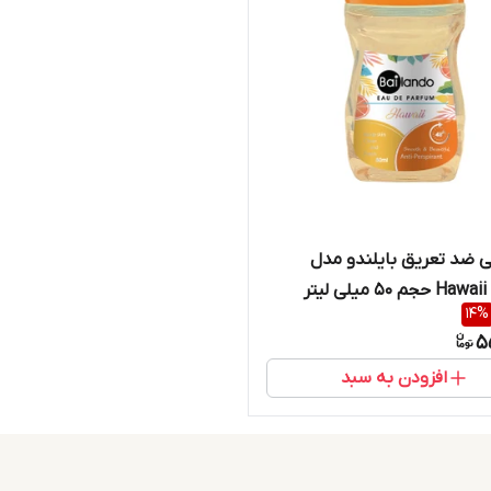
ی ضد تعریق بایلندو مدل
تر
14
%
5
افزودن به سبد