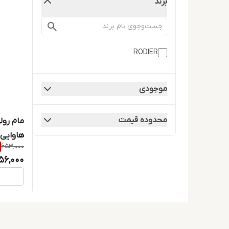
برند
RODIER
موجودی
محدوده قیمت
مام رول
هاوایی Hawaii حجم 50 میلی لی
653,000
56,000