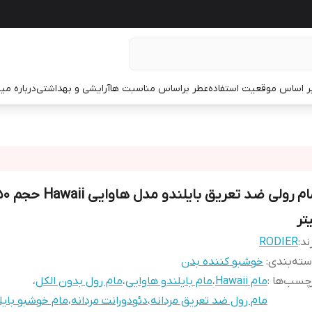
ر اساس موقعیت استفاده
عطر براساس مناسبت ها
آرایشی و بهداشتی
درباره م
تر
ند:
RODIER
ته‌بندی
:
خوشبو کننده بدن
چسب‌ها :
مام Hawaii
،
مام بایلندو هاوایی
،
مام رول بدون الکل
،
مام رول ضد تعریق مردانه
،
دئودورانت مردانه
،
مام خوشبو بایل