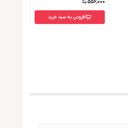
556,000
افزودن به سبد خرید
نیوم , ایزوستت – ۲۰ , بوتیلن گلیکول ,
لیسریل