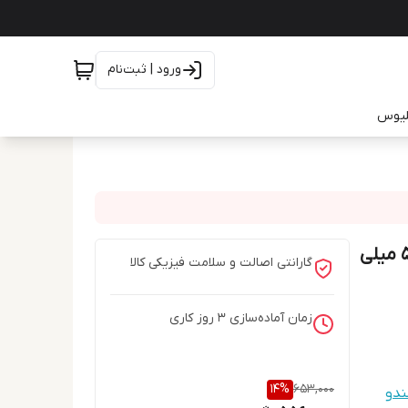
ورود | ثبت‌نام
یلیوس
مام رولی ضد تعریق بایلندو مدل هاوایی Hawaii حجم 50 میلی
گارانتی اصالت و سلامت فیزیکی کالا
زمان آماده‌سازی
3
روز کاری
14
%
653,000
ندو