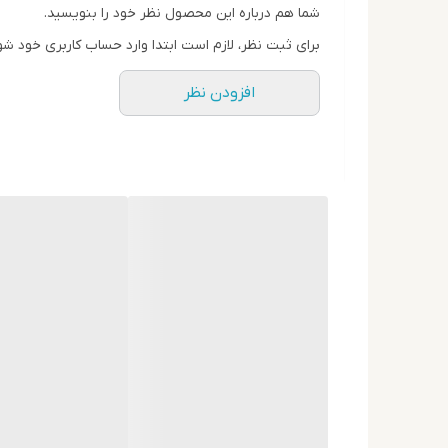
چسبندگی یا سنگینی، در طول روز با پوست شما همراه ا
شما هم درباره این محصول نظر خود را بنویسید.
ویژگی‌ها:
مواد تشکیل دهنده
برای ثبت نظر، لازم است ابتدا وارد حساب کاربری خود شو
مناسب برای پوست‌های حساس
افزودن نظر
دارای رایحه گرم و شیرین با ماندگاری بالا
فاقد الکل و مواد مضر
جذب سریع، بدون ایجاد لک روی لباس
مناسب برای استفاده روزمره یا فصول سرد
خرید از فروشگاه میلیوس
برای تجربه‌ای متفاوت از رایحه گرم استوایی، مام رول
aii