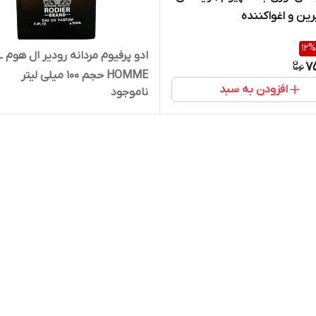
رین و اغواکننده
12
%
ادو پرفیوم مردان
7
HOMME حجم 100 میلی لیتر
افزودن به سبد
ناموجود