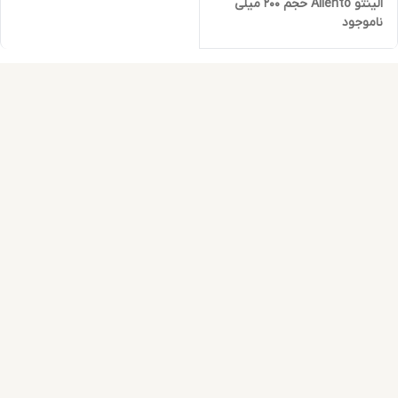
الینتو Aliento حجم 200 میلی
ناموجود
لیتر