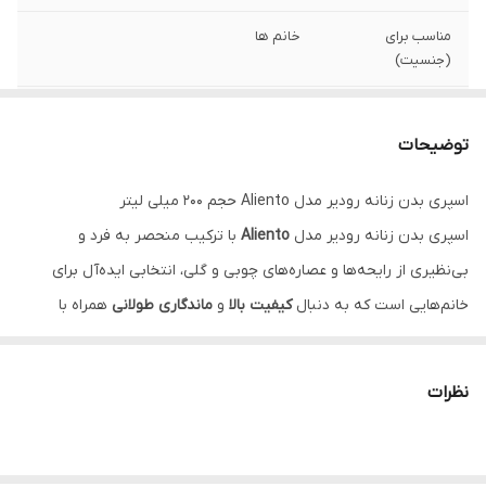
مناسب برای
خانم ها
(جنسیت)
حجم
200 میلی لیتر
توضیحات
نت های میانی
نت های چوبی
اسپری بدن زنانه رودیر مدل Aliento حجم 200 میلی لیتر
گروه بویایی
گلی
اسپری بدن زنانه رودیر مدل
Aliento
با ترکیب منحصر به فرد و
نت های آغازین
یاس
بی‌نظیری از رایحه‌ها و عصاره‌های چوبی و گلی، انتخابی ایده‌آل برای
خانم‌هایی است که به دنبال
کیفیت بالا
و
ماندگاری طولانی
همراه با
برند
رودیر
سلامت کالا
هستند. این اسپری با پخش بوی فوق‌العاده خود، حس
نت های پایانی
کهربا
دلنشینی از عطر را در طول روز به شما هدیه می‌دهد.
نظرات
رایحه اسپری بدن زنانه رودیر Aliento
برگرفته از رایحه
ادكلن Alien برند آلین موگلر Mugler
رایحه کلی: گرم
اصالت کالا
اصل – اصالت و سلامت فیزیکی کالا
نت‌های اولیه: رایحه ی یاس