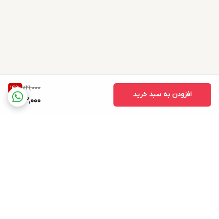
721,000
14
%
افزودن به سبد خرید
613,000
برگشت به بالا