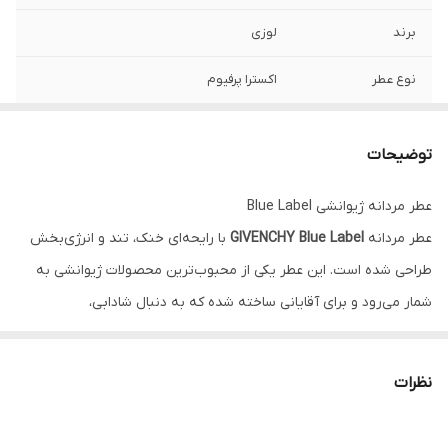
برند
لوزی
نوع عطر
اکسترا پرفیوم
جنسیت
مردانه
توضیحات
رایحه
خنک ، تند
عطر مردانه ژیوانشی Blue Label
گروه بویایی
چوبی ، ادویه ای
عطر مردانه
GIVENCHY Blue Label
با رایحه‌ای خنک، تند و انرژی‌بخش
فصل
بهار ، تابستان
طراحی شده است. این عطر یکی از محبوب‌ترین محصولات ژیوانشی به
شمار می‌رود و برای آقایانی ساخته شده که به دنبال شادابی،
موقعیت
جلسات اداری, مهمانی رسمی، قرارهای عاشقانه
اعتمادبه‌نفس و سبکی مدرن هستند. ترکیب نت‌های مرکباتی، ادویه‌ای و
رایحه اولیه
Bergamot-برگاموت, Cumin-زیره سبز,
چوبی در این عطر، حس آزادی و نشاط را در طول روز برای شما به ارمغان
نظرات
Heliotrope-گل آفتاب پرست
می‌آورد.
ویژگی‌های عطر ژیوانشی Blue Label
رایحه میانی
Almond-بادام, Jasmine-گل یاس, Lavender-