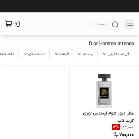
Dior Homme Intense
جدیدترین
برندها
قیمت
دسته‌بندی
فقط محص
عطر دیور هوم اینتنس لوزی
گرید تاپ
823,000
14
%
700,000