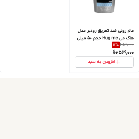
مام رولی ضد تعریق رودیر مدل
هاگ می Hug me حجم 50 میلی
653,000
12
%
لیتر
569,000
افزودن به سبد