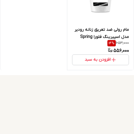
مام رولی ضد تعریق زنانه رودیر
مدل اسپیرینگ فلورا Spring
653,000
14
%
Flora حجم 50 میلی لیتر
556,000
افزودن به سبد