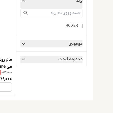
برند
RODIER
موجودی
محدوده قیمت
مام رول
می Hug me حجم 50 میلی لیتر
653,000
69,000