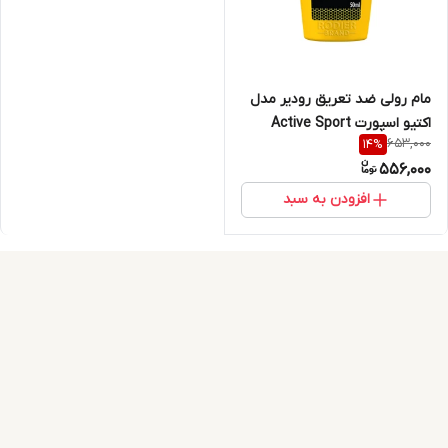
مام رولی ضد تعریق رودیر مدل
اکتیو اسپورت Active Sport
653,000
14
%
حجم 50 میلی لیتر
556,000
افزودن به سبد