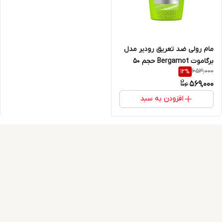
مام رولی ضد تعریق رودیر مدل
برگاموت Bergamot حجم 50
653,000
12
%
میلی لیتر
569,000
افزودن به سبد