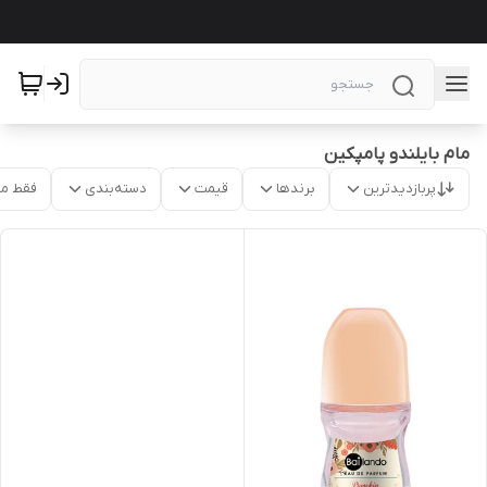
مام بایلندو پامپکین
پربازدیدترین
برندها
قیمت
دسته‌بندی
فقط م