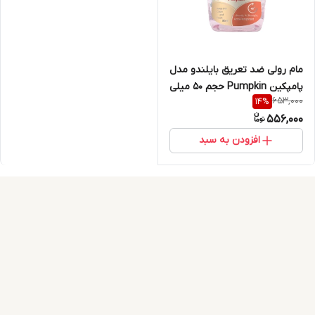
مام رولی ضد تعریق بایلندو مدل
پامپکین Pumpkin حجم 50 میلی
653,000
14
%
لیتر
556,000
افزودن به سبد