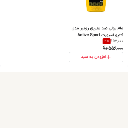
مام رولی ضد تعریق رودیر مدل
اکتیو اسپورت Active Sport
653,000
14
%
حجم 50 میلی لیتر
556,000
افزودن به سبد