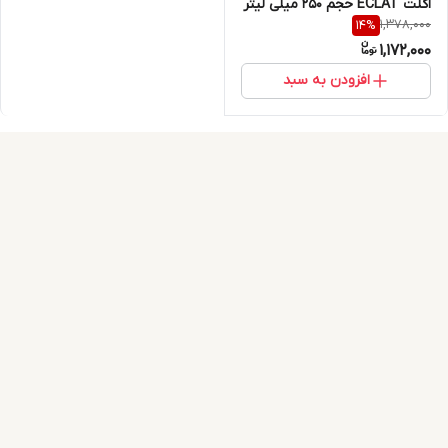
اکلت ECLAT حجم 250 میلی لیتر
1,378,000
14
%
1,172,000
افزودن به سبد