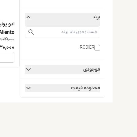
برند
ادو پرفی
Aliento حجم 100 میلی لیت
2,741,000
30,000
RODIER
موجودی
محدوده قیمت