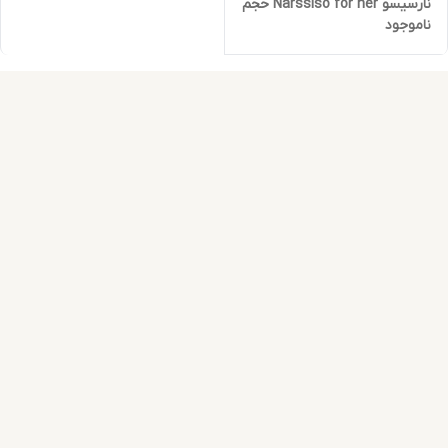
نارسیسو Narssiso for her حجم
ناموجود
100 میلی لیتر