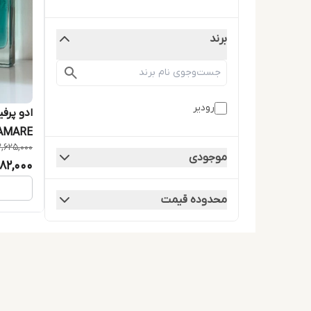
برند
رودیر
ادو پرف
MEGAMARE حجم 00
,625,000
موجودی
82,000
محدوده قیمت