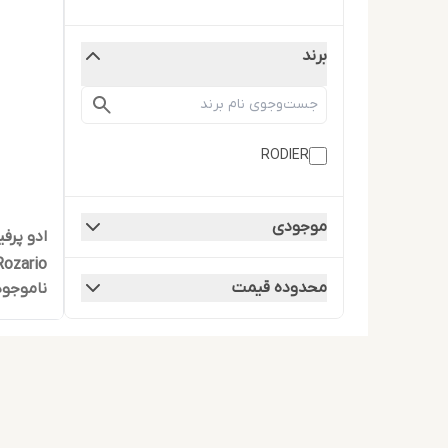
برند
RODIER
موجودی
ادو پرفی
Rozario حجم 100 میلی لی
محدوده قیمت
ناموجود