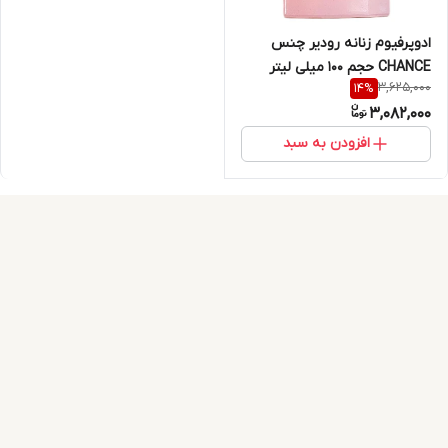
ادوپرفیوم زنانه رودیر چنس
CHANCE حجم 100 میلی لیتر
3,625,000
14
%
3,082,000
افزودن به سبد