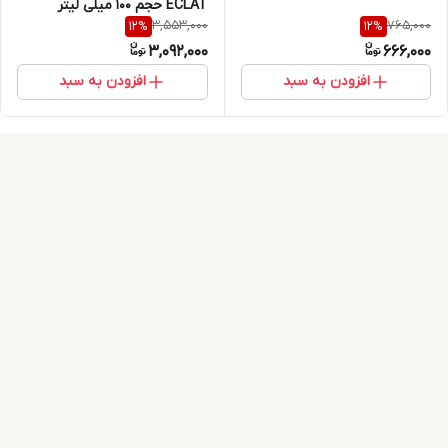
ECLAT حجم 100 میلی لیتر
3,553,000
765,000
12
%
12
%
3,092,000
666,000
افزودن به سبد
افزودن به سبد