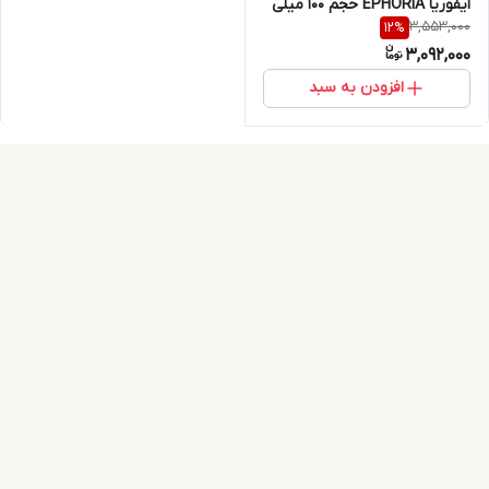
ایفوریا EPHORIA حجم 100 میلی
3,553,000
12
%
لیتر
3,092,000
افزودن به سبد