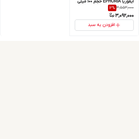
ایفوریا EPHORIA حجم 100 میلی
3,553,000
12
%
لیتر
3,092,000
افزودن به سبد