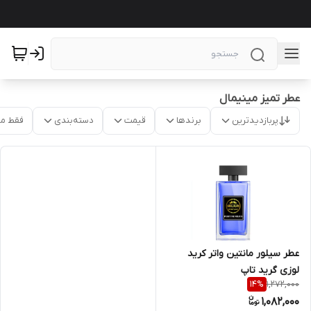
عطر تمیز مینیمال
پربازدیدترین
برندها
قیمت
دسته‌بندی
فقط م
عطر سیلور مانتین واتر کرید
لوزی گرید تاپ
1,272,000
14
%
1,082,000