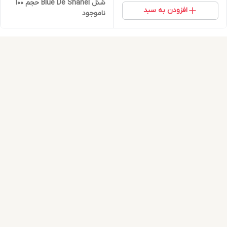
شنل Blue De Shanel حجم 100
افزودن به سبد
ناموجود
میلی لیتر