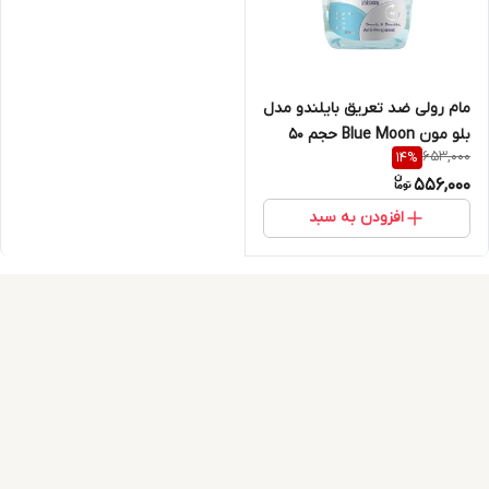
مام رولی ضد تعریق بایلندو مدل
بلو مون Blue Moon حجم 50
653,000
14
%
میلی لیتر
556,000
افزودن به سبد