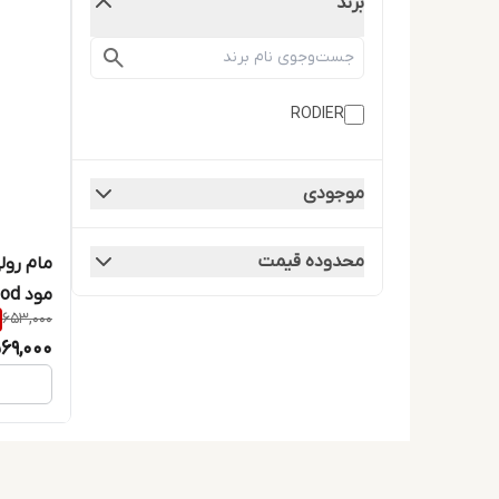
برند
RODIER
موجودی
محدوده قیمت
مام رول
مود Good Mood حجم 50 میلی لیتر
653,000
69,000