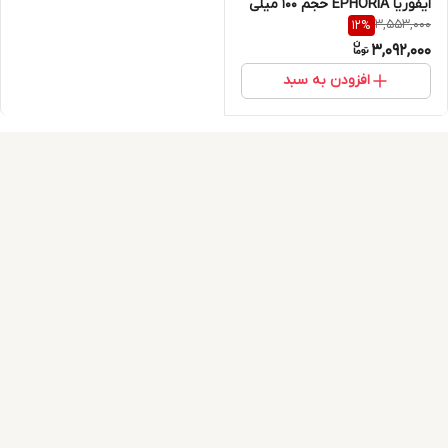
ایفوریا EPHORIA حجم 100 میلی
3,553,000
12
%
لیتر
3,092,000
افزودن به سبد