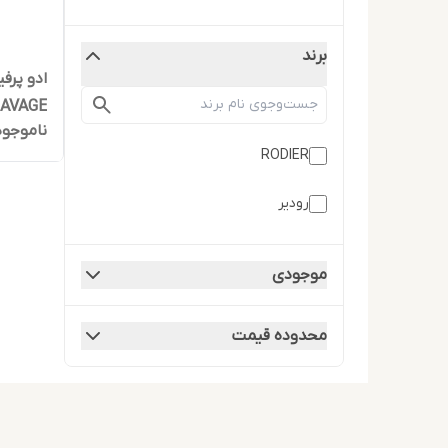
برند
ادو پرف
SAVAGE حجم 100 میلی 
ناموجود
RODIER
رودیر
موجودی
محدوده قیمت