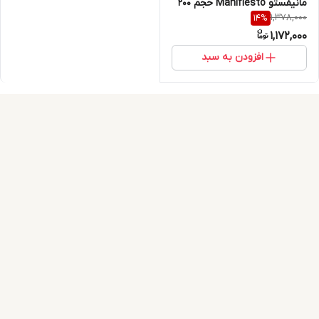
مانیفستو Manifiesto حجم 200
1,378,000
14
%
میلی لیتر
1,172,000
افزودن به سبد