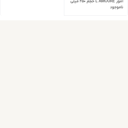
آمور L AMOURE حجم 250 میلی
ناموجود
لیتر