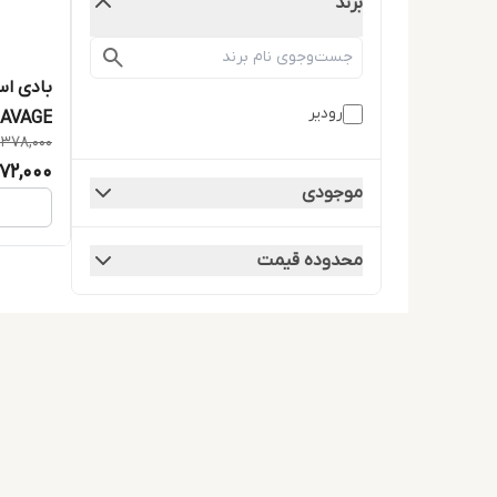
برند
بادی اس
رودیر
SAVAGE حجم 250 میلی 
1,378,000
,172,000
موجودی
محدوده قیمت