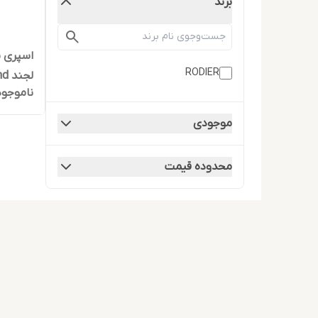
برند
اسپری ب
RODIER
ناموجود
میلی لیت
موجودی
محدوده قیمت