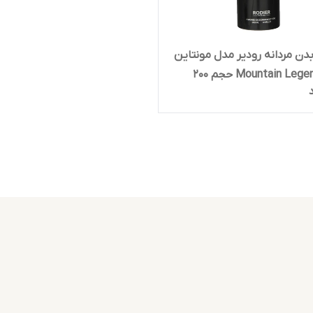
دن مردانه رودیر مدل مونتاین
لجند Mountain Legend حجم 200
ر